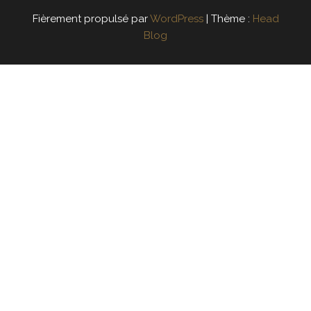
Fièrement propulsé par
WordPress
|
Thème :
Head
Blog